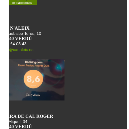
CA N'ALEIX
Arquebisbe Terés, 10
25340 VERDÚ
678 64 03 43
info@canaleix.es
L'ERA DE CAL ROGER
St. Miquel, 34
25340 VERDÚ