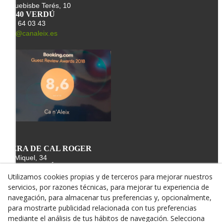
Arquebisbe Terés, 10
25340 VERDÚ
678 64 03 43
info@canaleix.es
L'ERA DE CAL ROGER
St. Miquel, 34
25340 VERDÚ
678 64 03 43
Utilizamos cookies propias y de terceros para mejorar nuestros
info@canroger.es
servicios, por razones técnicas, para mejorar tu experiencia de
navegación, para almacenar tus preferencias y, opcionalmente,
para mostrarte publicidad relacionada con tus preferencias
mediante el análisis de tus hábitos de navegación. Selecciona