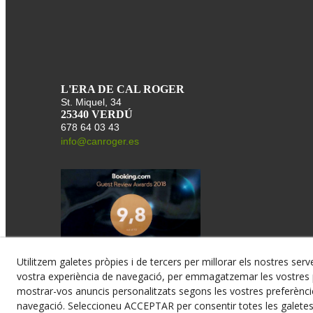
L'ERA DE CAL ROGER
St. Miquel, 34
25340 VERDÚ
678 64 03 43
info@canroger.es
Utilitzem galetes pròpies i de tercers per millorar els nostres serve
vostra experiència de navegació, per emmagatzemar les vostres p
mostrar-vos anuncis personalitzats segons les vostres preferèncie
navegació. Seleccioneu ACCEPTAR per consentir totes les galete