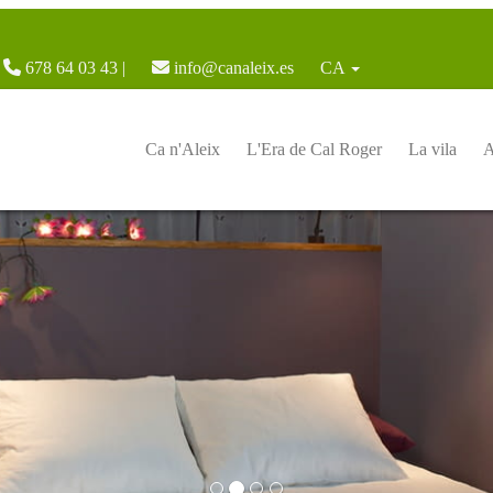
678 64 03 43 |
info@canaleix.es
CA
Ca n'Aleix
L'Era de Cal Roger
La vila
A