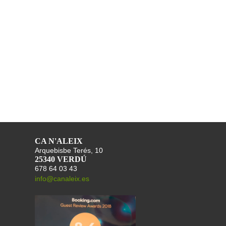
CA N'ALEIX
Arquebisbe Terés, 10
25340 VERDÚ
678 64 03 43
info@canaleix.es