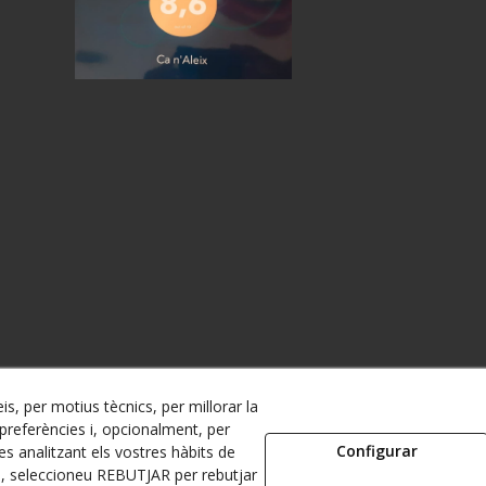
is, per motius tècnics, per millorar la
referències i, opcionalment, per
Configurar
s analitzant els vostres hàbits de
s, seleccioneu REBUTJAR per rebutjar
© 08/2026 Manel Escribà i Mateu - Tots els drets reservats.