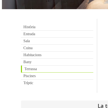
Història
Entrada
Sala
Cuina
Habitacions
Bany
Terrassa
Piscines
Tríptic
La t