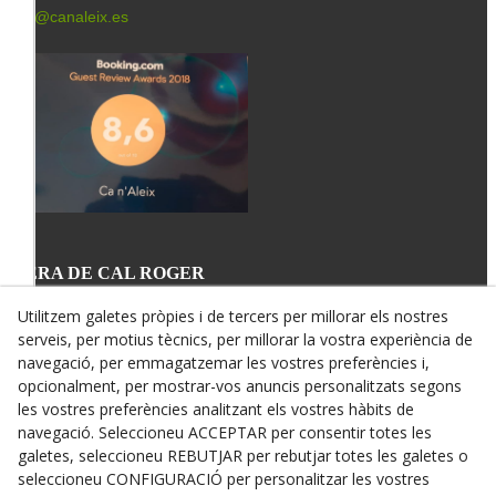
info@canaleix.es
L'ERA DE CAL ROGER
St. Miquel, 34
25340 VERDÚ
Utilitzem galetes pròpies i de tercers per millorar els nostres
678 64 03 43
serveis, per motius tècnics, per millorar la vostra experiència de
info@canroger.es
navegació, per emmagatzemar les vostres preferències i,
opcionalment, per mostrar-vos anuncis personalitzats segons
les vostres preferències analitzant els vostres hàbits de
navegació. Seleccioneu ACCEPTAR per consentir totes les
galetes, seleccioneu REBUTJAR per rebutjar totes les galetes o
seleccioneu CONFIGURACIÓ per personalitzar les vostres